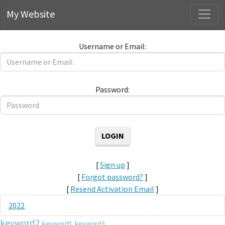
My Website
Previous
Next
Username or Email:
Username
or
Email:
Password:
Password
[
Sign up
]
[
Forgot password?
]
[
Resend Activation Email
]
2022
keyword2
keyword1
keyword3